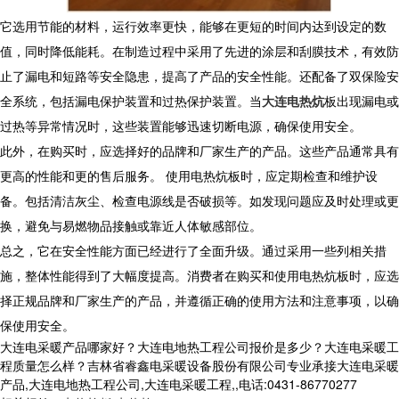
它选用节能的材料，运行效率更快，能够在更短的时间内达到设定的数
值，同时降低能耗。在制造过程中采用了先进的涂层和刮膜技术，有效防
止了漏电和短路等安全隐患，提高了产品的安全性能。还配备了双保险安
全系统，包括漏电保护装置和过热保护装置。当
大连电热炕
板出现漏电或
过热等异常情况时，这些装置能够迅速切断电源，确保使用安全。
此外，在购买时，应选择好的品牌和厂家生产的产品。这些产品通常具有
更高的性能和更的售后服务。 使用电热炕板时，应定期检查和维护设
备。包括清洁灰尘、检查电源线是否破损等。如发现问题应及时处理或更
换，避免与易燃物品接触或靠近人体敏感部位。
总之，它在安全性能方面已经进行了全面升级。通过采用一些列相关措
施，整体性能得到了大幅度提高。消费者在购买和使用电热炕板时，应选
择正规品牌和厂家生产的产品，并遵循正确的使用方法和注意事项，以确
保使用安全。
大连电采暖产品哪家好？大连电地热工程公司报价是多少？大连电采暖工
程质量怎么样？吉林省睿鑫电采暖设备股份有限公司专业承接大连电采暖
产品,大连电地热工程公司,大连电采暖工程,,电话:0431-86770277