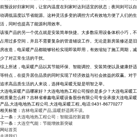
前预设好归家时间，让室内温度在到家时达到适宜的状态；夜间则可以自
动调低温度以节省能源。这种灵活多变的调控方式有效地方便了人们的生
活，同时也提高了能源利用效率。
该项产品的另一个优点就是安装简单快捷。大多数应用设备体积小巧，不
占用过多空间，并且不需要复杂的管道铺设工作。无论是新房装修还是旧
房改造，电采暖产品都能够轻松实现即装即用，有效缩短了施工周期，减
少了对正常生活的干扰。
综上所述，电采暖产品以其节能环保、智能调控、安装简便以及健康舒适
等特点，在提升居住品质的同时实现了经济效益与社会效益的双赢。对于
追求高品质生活的人来说，选择电采暖无疑是明智之举。
大连电采暖产品哪家好？大连电地热工程公司报价是多少？大连电采暖工
程质量怎么样？吉林省睿鑫电采暖设备股份有限公司专业承接大连电采暖
产品,大连电地热工程公司,大连电采暖工程,,电话:0431-86770277
相关标签：
吉林电采暖产品
,
温暖舒适两不误
,
上一条：
大连电地热工程公司：智能温控新篇章
下一条：
大连空气能：节能增效新突破
网站首页
走进我们