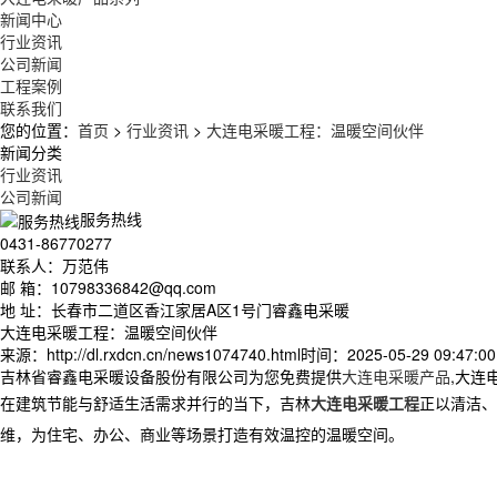
新闻中心
行业资讯
公司新闻
工程案例
联系我们
您的位置：
首页
>
行业资讯
>
大连电采暖工程：温暖空间伙伴
新闻分类
行业资讯
公司新闻
服务热线
0431-86770277
联系人：万范伟
邮 箱：10798336842@qq.com
地 址：长春市二道区香江家居A区1号门睿鑫电采暖
大连电采暖工程：温暖空间伙伴
来源：http://dl.rxdcn.cn/news1074740.html
时间：2025-05-29 09:47:00
吉林省睿鑫电采暖设备股份有限公司为您免费提供
大连电采暖产品
,大连
在建筑节能与舒适生活需求并行的当下，吉林
大连电采暖工程
正以清洁、
维，为住宅、办公、商业等场景打造有效温控的温暖空间。