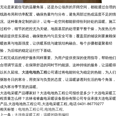
无论是家庭住宅的温馨角落，还是办公场所的开阔空间，都能通过合理的
线路布局和功率配置，确保热量均匀分布，避免局部过热或温度不足的情
况。这种量身定制的设计，让每一处空间都能获得恰到好处的温暖。施工
过程中，细节的把控尤为关键。地面基层的处理要平整干燥，为发热元件
铺设提供坚实基础，确保散热均匀且安全可靠；覆盖层的铺设则要兼顾保
暖效果与地面强度，让供暖系统与建筑结构融合。每个步骤都凝聚着经
验，为后续的稳定运行打下基础。
工程完成后的维护服务同样重要。为用户提供资深的使用指导，帮助他们
合理调节温度，在保障舒适的同时节约能源。这种持续的服务，让温暖得
以长久延续。
大连电地热工程
公司通过将电能转化为稳定的热能，为人们
驱散冬日的寒冷，用资深与负责的态度，让温暖渗透到生活的每个角落，
成为寒冷季节里的温暖。
大连电采暖产品哪家好？大连电地热工程公司报价是多少？大连电采暖工
程质量怎么样？吉林省睿鑫电采暖设备股份有限公司专业承接大连电采暖
产品,大连电地热工程公司,大连电采暖工程,,电话:0431-86770277
相关标签：
电地热工程公司
,
电地热工程
,
上一条：
大连电采暖工程：温暖的隐形编织