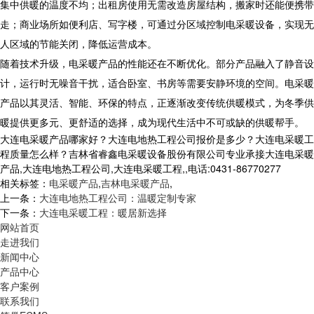
集中供暖的温度不均；出租房使用无需改造房屋结构，搬家时还能便携带
走；商业场所如便利店、写字楼，可通过分区域控制电采暖设备，实现无
人区域的节能关闭，降低运营成本。
随着技术升级，电采暖产品的性能还在不断优化。部分产品融入了静音设
计，运行时无噪音干扰，适合卧室、书房等需要安静环境的空间。电采暖
产品以其灵活、智能、环保的特点，正逐渐改变传统供暖模式，为冬季供
暖提供更多元、更舒适的选择，成为现代生活中不可或缺的供暖帮手。
大连电采暖产品哪家好？大连电地热工程公司报价是多少？大连电采暖工
程质量怎么样？吉林省睿鑫电采暖设备股份有限公司专业承接大连电采暖
产品,大连电地热工程公司,大连电采暖工程,,电话:0431-86770277
相关标签：
电采暖产品
,
吉林电采暖产品
,
上一条：
大连电地热工程公司：温暖定制专家
下一条：
大连电采暖工程：暖居新选择
网站首页
走进我们
新闻中心
产品中心
客户案例
联系我们