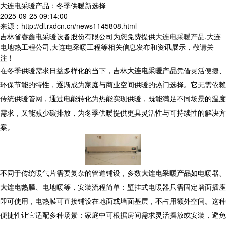
大连电采暖产品：冬季供暖新选择
2025-09-25 09:14:00
来源：http://dl.rxdcn.cn/news1145808.html
吉林省睿鑫电采暖设备股份有限公司为您免费提供
大连电采暖产品
,大连
电地热工程公司,大连电采暖工程等相关信息发布和资讯展示，敬请关
注！
在冬季供暖需求日益多样化的当下，吉林
大连电采暖产品
凭借灵活便捷、
环保节能的特性，逐渐成为家庭与商业空间供暖的热门选择。它无需依赖
传统供暖管网，通过电能转化为热能实现供暖，既能满足不同场景的温度
需求，又能减少碳排放，为冬季供暖提供更具灵活性与可持续性的解决方
案。
不同于传统暖气片需要复杂的管道铺设，多数
大连电采暖产品
如电暖器、
大连电热膜
、电地暖等，安装流程简单：壁挂式电暖器只需固定墙面插座
即可使用，电热膜可直接铺设在地面或墙面基层，不占用额外空间。这种
便捷性让它适配多种场景：家庭中可根据房间需求灵活摆放或安装，避免