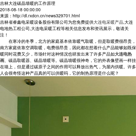
吉林大连碳晶墙暖的工作原理
2018-08-18 00:00:00
来源：http://dl.rxdcn.cn/news329701.html
吉林省睿鑫电采暖设备股份有限公司为您免费提供
大连电采暖产品
,大连
电地热工程公司,大连电采暖工程等相关信息发布和资讯展示，敬请关
注！
在寒冷的冬季，北方的家庭基本依靠暖气取暖，但是取暖费很昂贵，
南方家庭依靠空调取暖，电费很昂贵，因此都在想着什么产品能够如既保
暖同时花费又少，市场针对这种情况也研发出来了许多产品如
大连电热
画
、碳晶取暖器、碳晶墙暖等。碳晶墙暖很神奇，它的外表像壁画一样挂
在墙上，但是通过碳原子之间的作用可以释放出热气，为屋内供暖。许多
人会很奇怪这种产品真的可以供暖吗，它的制热原理是什么呢？