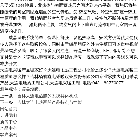
只要5到10分钟后，发热体与表面蓄热层之间达到热态平衡，蓄热层将热
能缓缓的向室内贴近墙面的空气传递。受“热空气轻、冷空气重”这一热工
学原理的作用，紧贴墙面的空气受热后逐渐上升，冷空气不断补充到墙面
被升温加热......如此循环往复，终空气的上下垂直对流作用带动室内环境
温度的提升。
碳晶墙暖系统简单，保温性能强，发热效率高，安装方便等优点使很
多人选择了这种取暖设备，同时由于碳晶墙暖的外表像壁画可以做电视背
景墙或沙发墙，吸引了很多人的注意。若是一些商场、ktv、饭店等不想
支付昂贵的取暖费或电费可以选择碳晶墙暖，既保障了室内的美观又可以
减少开支。
大连电采暖产品哪家好？大连电地热工程公司报价是多少？大连电采暖工
程质量怎么样？吉林省睿鑫电采暖设备股份有限公司专业承接大连电采暖
产品,大连电地热工程公司,大连电采暖工程,,电话:0431-86770277
相关标签：
碳晶墙暖
,
上一条：
吉林大连电热膜的系统具体构成
下一条：
吉林大连电热画的产品特点与性能
网站首页
走进我们
新闻中心
产品中心
客户案例