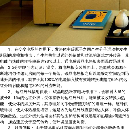
1、在交变电场的作用下，发热体中碳原子之间产生分子运动并发生
剧烈的摩擦和撞击，产生的热能以远红外辐射和对流的形式对外传递，其
电能与热能的转换率高达98%以上。通电后碳晶电热板表面温度迅速升
高，3-5分钟即可达到设计温度。将电热板安装墙面上，热能就会源源不
断地均匀传递到房间的每一个角落。碳晶电热板之所以能够对空间起到迅
速升温的作用，就在于其100%的电能输入被有效地转换成超过65%的远
红外辐射能和超过30%的对流热能。
2、 远红外线辐射供暖： 碳晶电热板在电场作用下，会辐射大量的
波长8--15u的远红外线，受体接收到远红外线后，能量被吸收转换为热
能，使受体的温度升高，其原理如同“阳光普照万物”的道理一样。这种供
暖环境，使人体热感觉增强，这是因为远红外线直接到达人体，补偿人体
表面散热。远红外线到达墙面和其他围护结构可以迅速加热墙面和围护结
构，加热速度快于空气传热，使环境温度更均衡。
3、对流供暖： 由于碳晶电热板表面材料对远红外能量的吸收作用，