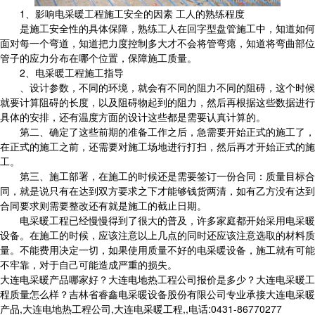
1、影响电采暖工程施工安全的因素 工人的熟练程度
是施工安全性的具体保障，熟练工人在回字型盘管施工中，知道如何
面对每一个弯道，知道把力度控制多大才不会将管弯瘪，知道将弯曲部位
管子的应力分布在哪个位置，保障施工质量。
2、电采暖工程施工指导
、设计参数，不同的环境，就会有不同的阻力不同的阻碍，这个时候
就要计算阻碍的长度，以及阻碍物起到的阻力，然后再根据这些数据进行
具体的安排，还有温度方面的设计这些都是需要认真计算的。
第二、确定了这些前期的准备工作之后，急需要开始正式的施工了，
在正式的施工之前，还需要对施工场地进行打扫，然后再才开始正式的施
工。
第三、施工部署，在施工的时候还是需要签订一份合同：质量目标合
同，就是说只有在达到双方要求之下才能够钱货两清，如有乙方没有达到
合同要求则需要整改还有就是施工的截止日期。
电采暖工程已经慢慢得到了很大的普及，许多家庭都开始采用电采暖
设备。在施工的时候，应该注意以上几点的同时还应该注意选取的材料质
量。不能费用决定一切，如果使用质量不好的电采暖设备，施工就有可能
不牢靠，对于自己可能造成严重的损失。
大连电采暖产品哪家好？大连电地热工程公司报价是多少？大连电采暖工
程质量怎么样？吉林省睿鑫电采暖设备股份有限公司专业承接大连电采暖
产品,大连电地热工程公司,大连电采暖工程,,电话:0431-86770277