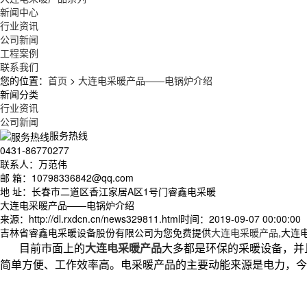
新闻中心
行业资讯
公司新闻
工程案例
联系我们
您的位置：
首页
>
大连电采暖产品——电锅炉介绍
新闻分类
行业资讯
公司新闻
服务热线
0431-86770277
联系人：万范伟
邮 箱：10798336842@qq.com
地 址：长春市二道区香江家居A区1号门睿鑫电采暖
大连电采暖产品——电锅炉介绍
来源：http://dl.rxdcn.cn/news329811.html
时间：2019-09-07 00:00:00
吉林省睿鑫电采暖设备股份有限公司为您免费提供
大连电采暖产品
,大连
目前市面上的
大连电采暖产品
大多都是环保的采暖设备，并
简单方便、工作效率高。电采暖产品的主要动能来源是电力，今