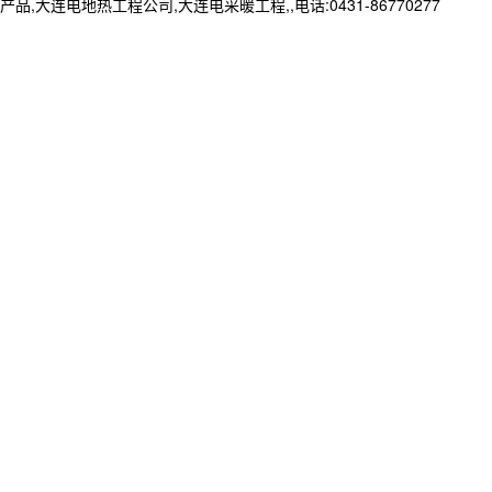
地热工程公司,大连电采暖工程,,电话:0431-86770277