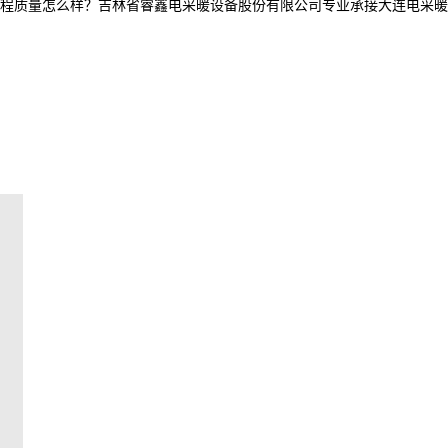
怎么样？吉林省睿鑫电采暖设备股份有限公司专业承接大连电采暖产品,大连电