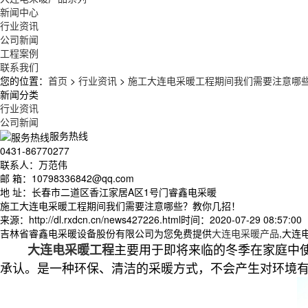
新闻中心
行业资讯
公司新闻
工程案例
联系我们
您的位置：
首页
>
行业资讯
>
施工大连电采暖工程期间我们需要注意哪
新闻分类
行业资讯
公司新闻
服务热线
0431-86770277
联系人：万范伟
邮 箱：10798336842@qq.com
地 址：长春市二道区香江家居A区1号门睿鑫电采暖
施工大连电采暖工程期间我们需要注意哪些？教你几招！
来源：http://dl.rxdcn.cn/news427226.html
时间：2020-07-29 08:57:00
吉林省睿鑫电采暖设备股份有限公司为您免费提供
大连电采暖产品
,大连
主要用于即将来临的冬季在家庭中
大连电采暖工程
承认。是一种环保、清洁的采暖方式，不会产生对环境