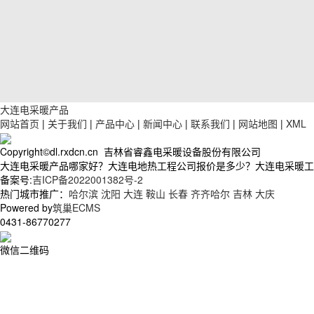
大连电采暖产品
网站首页
|
关于我们
|
产品中心
|
新闻中心
|
联系我们
|
网站地图
|
XML
Copyright©dl.rxdcn.cn 吉林省睿鑫电采暖设备股份有限公司
大连电采暖产品哪家好？大连电地热工程公司报价是多少？大连电采暖工程质
备案号:
吉ICP备2022001382号-2
热门城市推广：
哈尔滨
沈阳
大连
鞍山
长春
齐齐哈尔
吉林
大庆
Powered by
筑巢ECMS
0431-86770277
微信二维码