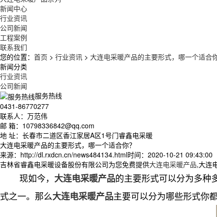
新闻中心
行业资讯
公司新闻
工程案例
联系我们
您的位置：
首页
>
行业资讯
>
大连电采暖产品的主要形式，哪一个适合
新闻分类
行业资讯
公司新闻
服务热线
0431-86770277
联系人：万范伟
邮 箱：10798336842@qq.com
地 址：长春市二道区香江家居A区1号门睿鑫电采暖
大连电采暖产品的主要形式，哪一个适合你？
来源：http://dl.rxdcn.cn/news484134.html
时间：2020-10-21 09:43:00
吉林省睿鑫电采暖设备股份有限公司为您免费提供
大连电采暖产品
,大连
现如今，
的主要形式可以分为多种
大连电采暖产品
式之一。那么
主要可以分为哪些形式你
大连电采暖产品