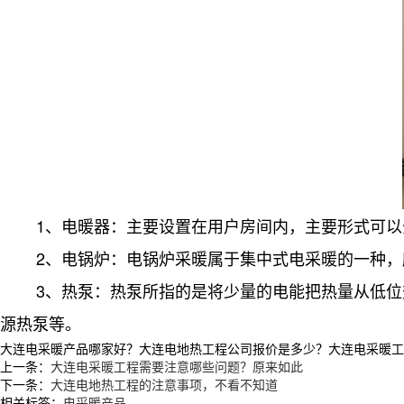
1、电暖器：主要设置在用户房间内，主要形式可
2、电锅炉：电锅炉采暖属于集中式电采暖的一种
3、热泵：热泵所指的是将少量的电能把热量从低
源热泵等。
大连电采暖产品哪家好？大连电地热工程公司报价是多少？大连电采暖工程质量
上一条：
大连电采暖工程需要注意哪些问题？原来如此
下一条：
大连电地热工程的注意事项，不看不知道
相关标签：
电采暖产品
,