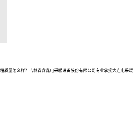
量怎么样？吉林省睿鑫电采暖设备股份有限公司专业承接大连电采暖产品,大连