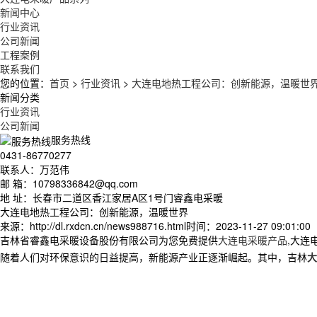
新闻中心
行业资讯
公司新闻
工程案例
联系我们
您的位置：
首页
>
行业资讯
>
大连电地热工程公司：创新能源，温暖世
新闻分类
行业资讯
公司新闻
服务热线
0431-86770277
联系人：万范伟
邮 箱：10798336842@qq.com
地 址：长春市二道区香江家居A区1号门睿鑫电采暖
大连电地热工程公司：创新能源，温暖世界
来源：http://dl.rxdcn.cn/news988716.html
时间：2023-11-27 09:01:00
吉林省睿鑫电采暖设备股份有限公司为您免费提供
大连电采暖产品
,大连
随着人们对环保意识的日益提高，新能源产业正逐渐崛起。其中，吉林
大