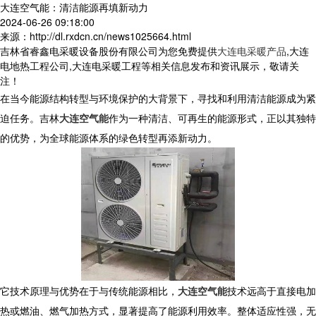
大连空气能：清洁能源再填新动力
2024-06-26 09:18:00
来源：http://dl.rxdcn.cn/news1025664.html
吉林省睿鑫电采暖设备股份有限公司为您免费提供
大连电采暖产品
,大连
电地热工程公司,大连电采暖工程等相关信息发布和资讯展示，敬请关
注！
在当今能源结构转型与环境保护的大背景下，寻找和利用清洁能源成为紧
迫任务。吉林
大连空气能
作为一种清洁、可再生的能源形式，正以其独特
的优势，为全球能源体系的绿色转型再添新动力。
它技术原理与优势在于与传统能源相比，
大连空气能
技术远高于直接电加
热或燃油、燃气加热方式，显著提高了能源利用效率。整体适应性强，无