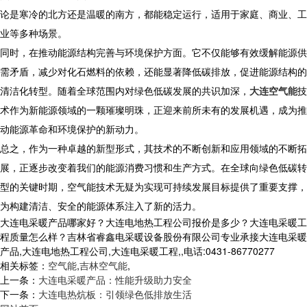
论是寒冷的北方还是温暖的南方，都能稳定运行，适用于家庭、商业、工
业等多种场景。
同时，在推动能源结构完善与环境保护方面。它不仅能够有效缓解能源供
需矛盾，减少对化石燃料的依赖，还能显著降低碳排放，促进能源结构的
清洁化转型。随着全球范围内对绿色低碳发展的共识加深，
大连空气能
技
术作为新能源领域的一颗璀璨明珠，正迎来前所未有的发展机遇，成为推
动能源革命和环境保护的新动力。
总之，作为一种卓越的新型形式，其技术的不断创新和应用领域的不断拓
展，正逐步改变着我们的能源消费习惯和生产方式。在全球向绿色低碳转
型的关键时期，空气能技术无疑为实现可持续发展目标提供了重要支撑，
为构建清洁、安全的能源体系注入了新的活力。
大连电采暖产品哪家好？大连电地热工程公司报价是多少？大连电采暖工
程质量怎么样？吉林省睿鑫电采暖设备股份有限公司专业承接大连电采暖
产品,大连电地热工程公司,大连电采暖工程,,电话:0431-86770277
相关标签：
空气能
,
吉林空气能
,
上一条：
大连电采暖产品：性能升级助力安全
下一条：
大连电热炕板：引领绿色低排放生活